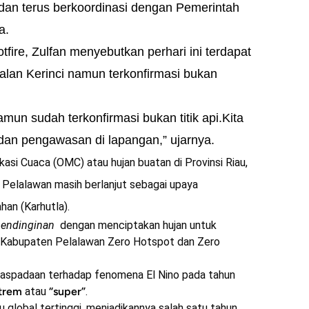
an terus berkoordinasi dengan Pemerintah
a.
tfire, Zulfan menyebutkan perhari ini terdapat
alan Kerinci namun terkonfirmasi bukan
namun sudah terkonfirmasi bukan titik api.Kita
an pengawasan di lapangan,” ujarnya.
asi Cuaca (OMC) atau hujan buatan di Provinsi Riau,
Pelalawan masih berlanjut sebagai upaya
han (Karhutla).
endinginan
dengan menciptakan hujan untuk
i Kabupaten Pelalawan Zero Hotspot dan Zero
aspadaan terhadap fenomena El Nino pada tahun
trem
atau
“super”
.
u global tertinggi, menjadikannya salah satu tahun