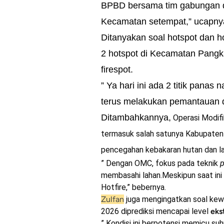
BPBD bersama tim gabungan d
Kecamatan setempat,” ucapny
Ditanyakan soal hotspot dan ho
2 hotspot di Kecamatan Pangk
firespot.
” Ya hari ini ada 2 titik panas 
terus melakukan pemantauan d
Ditambahkannya,
Operasi Modifik
termasuk salah satunya Kabupaten 
pencegahan kebakaran hutan dan la
” Dengan OMC, fokus pada teknik
p
membasahi lahan.Meskipun saat in
Hotfire,” bebernya.
Zulfan
juga mengingatkan soal kew
2026 diprediksi mencapai level
eks
” Kondisi ini berpotensi memicu suh