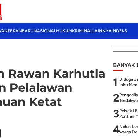
WAN
PEKANBARU
NASIONAL
HUKUM
KRIMINAL
LAINNYA
INDEKS
BANYAK 
n Rawan Karhutla
1
Diduga Ja
n Pelalawan
Inhu Meni
2
Pengadila
uan Ketat
Terdakwa 
3
Polsek LB
Pontian M
4
Nekat Lom
warga Des