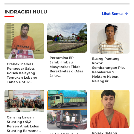
INDRAGIRI HULU
Lihat Semua →
Pertamina EP
Buang Puntung
Jambi Imbau
Rokok
Grebek Markas
Masyarakat Tidak
Sembarangan Picu
Pengedar Sabu,
Beraktivitas di Atas
Kebakaran 5
Polsek Kelayang
Jalur...
Hektare Kebun,
Temukan Lubang
Pelangsir...
Tanah Untuk...
Gansing Lawan
Stunting : 41,2
Persen Anak Lulus
Stunting Bersama...
Polsek Batang