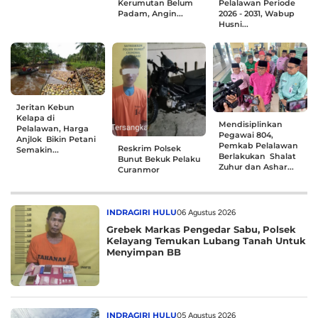
Kerumutan Belum
Pelalawan Periode
Padam, Angin...
2026 - 2031, Wabup
Husni...
Jeritan Kebun
Kelapa di
Mendisiplinkan
Pelalawan, Harga
Pegawai 804,
Anjlok Bikin Petani
Pemkab Pelalawan
Reskrim Polsek
Semakin...
Berlakukan Shalat
Bunut Bekuk Pelaku
Zuhur dan Ashar...
Curanmor
INDRAGIRI HULU
06 Agustus 2026
Grebek Markas Pengedar Sabu, Polsek
Kelayang Temukan Lubang Tanah Untuk
Menyimpan BB
INDRAGIRI HULU
05 Agustus 2026