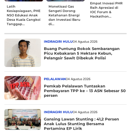
Empat Inovasi PHR
Latih
Monetisasi Gas
Raih Apresiasi di
Kesiapsiagaan, PHE
Sengeti Dorong
IOC Forum &
NSO Edukasi Anak
Ketahanan Energi
Hackathon...
Desa Kuala Cangkoi
dan Investasi Baru
Tanggap...
di...
INDRAGIRI HULU
04 Agustus 2026
Buang Puntung Rokok Sembarangan
Picu Kebakaran 5 Hektare Kebun,
Pelangsir Sawit Dibekuk Polisi
PELALAWAN
04 Agustus 2026
Pemkab Pelalawan Tuntaskan
Pembayaran TPP ke – 13 ASN Sebesar 50
persen
INDRAGIRI HULU
04 Agustus 2026
Gansing Lawan Stunting : 41,2 Persen
Anak Lulus Stunting Bersama
Pertamina EP Lirik