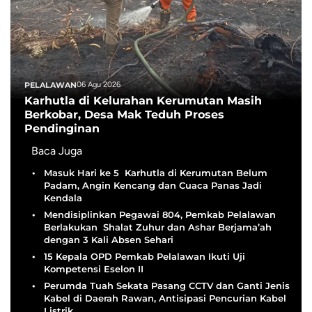
PELALAWAN
06 Agu 2026
Karhutla di Kelurahan Kerumutan Masih
Berkobar, Desa Mak Teduh Proses
Pendinginan
Baca Juga
Masuk Hari ke 5 Karhutla di Kerumutan Belum
Padam, Angin Kencang dan Cuaca Panas Jadi
Kendala
Mendisiplinkan Pegawai 804, Pemkab Pelalawan
Berlakukan Shalat Zuhur dan Ashar Berjama’ah
dengan 3 Kali Absen Sehari
15 Kepala OPD Pemkab Pelalawan Ikuti Uji
Kompetensi Eselon II
Perumda Tuah Sekata Pasang CCTV dan Ganti Jenis
Kabel di Daerah Rawan, Antisipasi Pencurian Kabel
Listrik