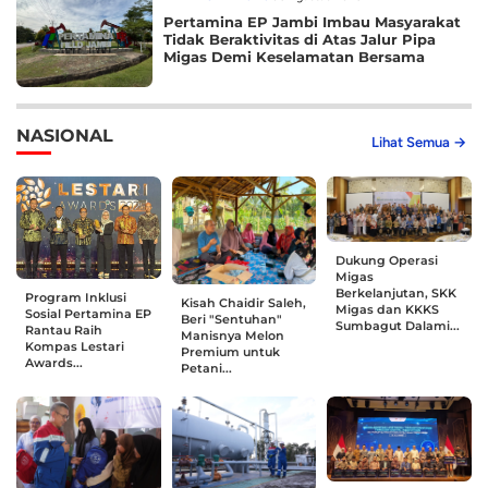
Pertamina EP Jambi Imbau Masyarakat
Tidak Beraktivitas di Atas Jalur Pipa
Migas Demi Keselamatan Bersama
NASIONAL
Lihat Semua →
Dukung Operasi
Migas
Berkelanjutan, SKK
Program Inklusi
Kisah Chaidir Saleh,
Migas dan KKKS
Sosial Pertamina EP
Beri "Sentuhan"
Sumbagut Dalami...
Rantau Raih
Manisnya Melon
Kompas Lestari
Premium untuk
Awards...
Petani...