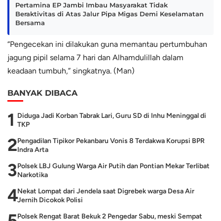
Pertamina EP Jambi Imbau Masyarakat Tidak
Beraktivitas di Atas Jalur Pipa Migas Demi Keselamatan
Bersama
“Pengecekan ini dilakukan guna memantau pertumbuhan
jagung pipil selama 7 hari dan Alhamdulillah dalam
keadaan tumbuh,” singkatnya. (Man)
BANYAK DIBACA
1
Diduga Jadi Korban Tabrak Lari, Guru SD di Inhu Meninggal di
TKP
2
Pengadilan Tipikor Pekanbaru Vonis 8 Terdakwa Korupsi BPR
Indra Arta
3
Polsek LBJ Gulung Warga Air Putih dan Pontian Mekar Terlibat
Narkotika
4
Nekat Lompat dari Jendela saat Digrebek warga Desa Air
Jernih Dicokok Polisi
5
Polsek Rengat Barat Bekuk 2 Pengedar Sabu, meski Sempat