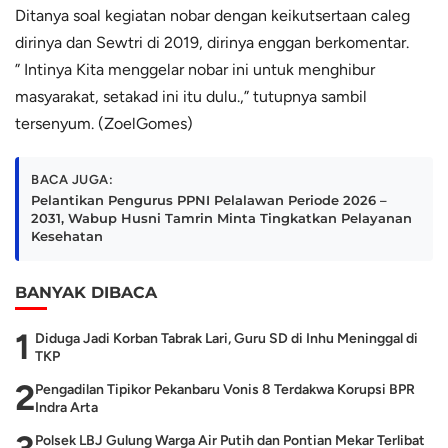
Ditanya soal kegiatan nobar dengan keikutsertaan caleg
dirinya dan Sewtri di 2019, dirinya enggan berkomentar.
” Intinya Kita menggelar nobar ini untuk menghibur
masyarakat, setakad ini itu dulu.,” tutupnya sambil
tersenyum. (ZoelGomes)
BACA JUGA:
Pelantikan Pengurus PPNI Pelalawan Periode 2026 –
2031, Wabup Husni Tamrin Minta Tingkatkan Pelayanan
Kesehatan
BANYAK DIBACA
1
Diduga Jadi Korban Tabrak Lari, Guru SD di Inhu Meninggal di
TKP
2
Pengadilan Tipikor Pekanbaru Vonis 8 Terdakwa Korupsi BPR
Indra Arta
Polsek LBJ Gulung Warga Air Putih dan Pontian Mekar Terlibat