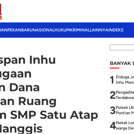
WAN
PEKANBARU
NASIONAL
HUKUM
KRIMINAL
LAINNYA
INDEKS
pan Inhu
BANYAK 
ugaan
1
Diduga Ja
Inhu Meni
n Dana
2
Pengadila
an Ruang
Terdakwa 
3
Polsek LB
m SMP Satu Atap
Pontian M
4
Nekat Lom
anggis
warga Des