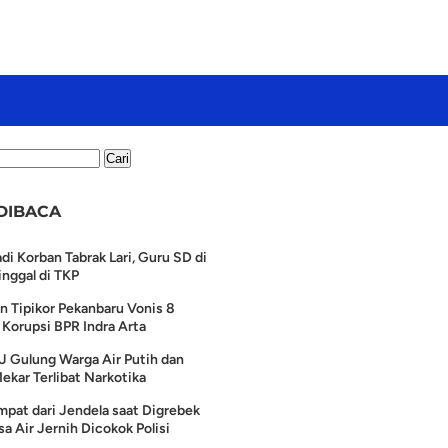
DIBACA
di Korban Tabrak Lari, Guru SD di
nggal di TKP
n Tipikor Pekanbaru Vonis 8
Korupsi BPR Indra Arta
J Gulung Warga Air Putih dan
ekar Terlibat Narkotika
pat dari Jendela saat Digrebek
a Air Jernih Dicokok Polisi