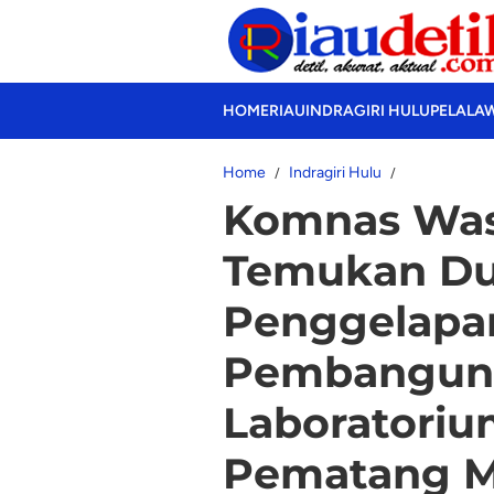
HOME
RIAU
INDRAGIRI HULU
PELALA
Home
Indragiri Hulu
Komnas Was
Temukan D
Penggelapa
Pembangun
Laboratoriu
Pematang M