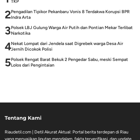
TKP
2
Pengadilan Tipikor Pekanbaru Vonis 8 Terdakwa Korupsi BPR
Indra Arta
3
Polsek LBJ Gulung Warga Air Putih dan Pontian Mekar Terlibat
Narkotika
4
Nekat Lompat dari Jendela saat Digrebek warga Desa Air
Jernih Dicokok Polisi
5
Polsek Rengat Barat Bekuk 2 Pengedar Sabu, meski Sempat
Lolos dari Pengintaian
Tentang Kami
Riaudetil.com | Detil Akurat Aktual: Portal berita terdepan di Riau
yang menyajikan liputan mendalam, fakta terverifikasi, dan update