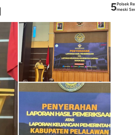
5
Polsek Re
meski Sem