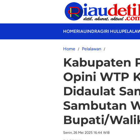
HOME
RIAU
INDRAGIRI HULU
PELALA
Home
Pelalawan
Kabupaten P
Opini WTP Ke
Didaulat Sa
Sambutan W
Bupati/Walik
Senin, 26 Mei 2025 16:44 WIB