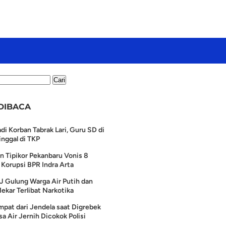
DIBACA
di Korban Tabrak Lari, Guru SD di
nggal di TKP
n Tipikor Pekanbaru Vonis 8
Korupsi BPR Indra Arta
J Gulung Warga Air Putih dan
ekar Terlibat Narkotika
pat dari Jendela saat Digrebek
a Air Jernih Dicokok Polisi