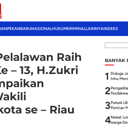
WAN
PEKANBARU
NASIONAL
HUKUM
KRIMINAL
LAINNYA
INDEKS
elalawan Raih
BANYAK 
 – 13, H.Zukri
1
Diduga Ja
Inhu Meni
mpaikan
2
Pengadila
akili
Terdakwa 
3
Polsek LB
ota se – Riau
Pontian M
4
Nekat Lom
warga Des