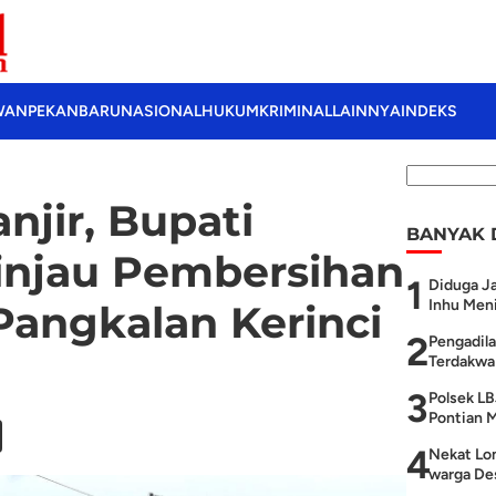
WAN
PEKANBARU
NASIONAL
HUKUM
KRIMINAL
LAINNYA
INDEKS
anjir, Bupati
BANYAK 
injau Pembersihan
1
Diduga Ja
Inhu Meni
Pangkalan Kerinci
2
Pengadila
Terdakwa 
3
Polsek LB
Pontian M
4
Nekat Lom
warga Des