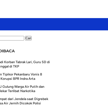
DIBACA
di Korban Tabrak Lari, Guru SD di
nggal di TKP
n Tipikor Pekanbaru Vonis 8
Korupsi BPR Indra Arta
J Gulung Warga Air Putih dan
ekar Terlibat Narkotika
pat dari Jendela saat Digrebek
a Air Jernih Dicokok Polisi