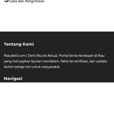
Lolos dari Pengintaian
Tentang Kami
Riaudetil.com | Detil Akurat Aktual: Portal berita terdepan di Riau
yang menyajikan liputan mendalam, fakta terverifikasi, dan update
terkini setiap hari untuk masyarakat.
Navigasi
Redaksi
Pedoman Pemberitaan Media Siber
Diclaimer