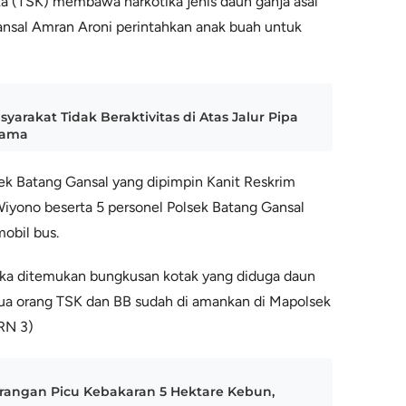
ka (TSK) membawa narkotika jenis daun ganja asal
nsal Amran Aroni perintahkan anak buah untuk
arakat Tidak Beraktivitas di Atas Jalur Pipa
sama
lsek Batang Gansal yang dipimpin Kanit Reskrim
Wiyono beserta 5 personel Polsek Batang Gansal
obil bus.
sangka ditemukan bungkusan kotak yang diduga daun
dua orang TSK dan BB sudah di amankan di Mapolsek
KRN 3)
angan Picu Kebakaran 5 Hektare Kebun,