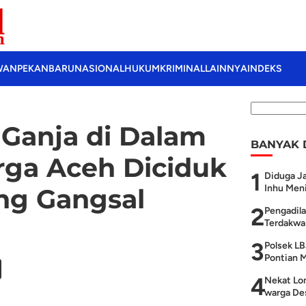
WAN
PEKANBARU
NASIONAL
HUKUM
KRIMINAL
LAINNYA
INDEKS
Ganja di Dalam
BANYAK 
rga Aceh Diciduk
1
Diduga Ja
Inhu Meni
ng Gangsal
2
Pengadila
Terdakwa 
3
Polsek LB
Pontian M
4
Nekat Lom
warga Des