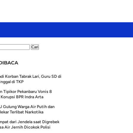
DIBACA
di Korban Tabrak Lari, Guru SD di
nggal di TKP
n Tipikor Pekanbaru Vonis 8
Korupsi BPR Indra Arta
J Gulung Warga Air Putih dan
ekar Terlibat Narkotika
pat dari Jendela saat Digrebek
a Air Jernih Dicokok Polisi