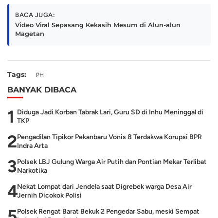
BACA JUGA:
Video Viral Sepasang Kekasih Mesum di Alun-alun
Magetan
Tags:
PH
BANYAK DIBACA
1
Diduga Jadi Korban Tabrak Lari, Guru SD di Inhu Meninggal di
TKP
2
Pengadilan Tipikor Pekanbaru Vonis 8 Terdakwa Korupsi BPR
Indra Arta
3
Polsek LBJ Gulung Warga Air Putih dan Pontian Mekar Terlibat
Narkotika
4
Nekat Lompat dari Jendela saat Digrebek warga Desa Air
Jernih Dicokok Polisi
5
Polsek Rengat Barat Bekuk 2 Pengedar Sabu, meski Sempat